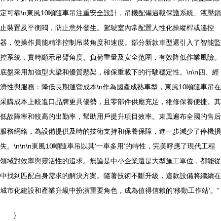
定可靠\n東風10噸隨車吊注重安全設計，吊機配備過載保護系統、液壓鎖
止裝置及平衡閥，防止意外發生。駕駛室內常配置人性化操縱桿或遙控
器，使操作員能精準控制吊裝角度和速度。部分新款車型還引入了智能監
控系統，實時顯示吊臂角度、負荷重量及安全范圍，有效降低作業風險。
底盤采用加強型大梁和優質懸架，確保重載下的行駛穩定性。\n\n四、經
濟性與服務：降低長期運營成本\n作為國產成熟車型，東風10噸隨車吊在
采購成本上較進口品牌更具優勢，且零部件供應充足，維修保養便捷。其
低故障率和較高的出勤率，幫助用戶提升項目效率。東風遍布全國的售后
服務網絡，為設備提供及時的技術支持和保養保障，進一步減少了停機損
失。\n\n\n東風10噸隨車吊以其‘一車多用’的特性，完美呼應了現代工程
領域對效率與靈活性的追求。無論是中小企業還是大型施工單位，都能從
中找到匹配自身需求的解決方案。隨著技術不斷升級，這款設備將繼續在
城市化建設和產業升級中扮演重要角色，成為值得信賴的‘移動工作站’。”
}