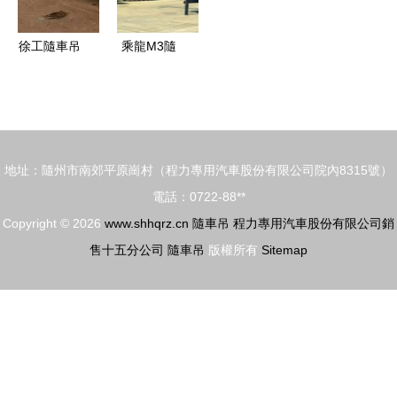
效
徐工隨車吊
乘龍M3隨
價格表及廠
車吊 專用
家報價詳解
車市場創富
大獎實至名
歸
地址：隨州市南郊平原崗村（程力專用汽車股份有限公司院內8315號）
電話：0722-88**
Copyright © 2026
www.shhqrz.cn
隨車吊
程力專用汽車股份有限公司銷
售十五分公司
隨車吊
版權所有
Sitemap