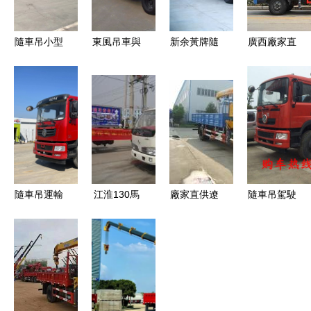
隨車吊小型
東風吊車與
新余黃牌隨
廣西廠家直
化趨勢，還
隨車吊 效
車吊哪家強
銷3-16噸程
是吊傳統起
率與靈活性
程力隨車吊
力隨車吊
重機技能，
的完美結合
深度解析
高效吊裝與
山東齊哈爾
運輸的完美
平地新制造
融合
的選擇之一
信卡洛佩牌
隨車吊運輸
江淮130馬
廠家直供遼
隨車吊駕駛
具有奇直長
車 靈活高
力5噸隨車
寧最好的隨
與維護全攻
興起重吸引
效的物流起
吊4.1米車
車吊報價
略 卡車之
制造業快速
重能手
廂 高效清
品質與價格
家論壇精華
入手點的一
障與運輸的
的雙重保障
分享
舉三得的功
雙重利器