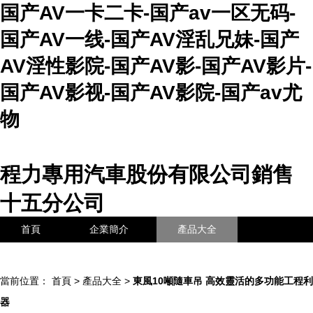
国产AV一卡二卡-国产av一区无码-
国产AV一线-国产AV淫乱兄妹-国产
AV淫性影院-国产AV影-国产AV影片-
国产AV影视-国产AV影院-国产av尤
物
程力專用汽車股份有限公司銷售
十五分公司
首頁
企業簡介
產品大全
聯系我們
企業信息
訪客留言
當前位置：
首頁
>
產品大全
>
東風10噸隨車吊 高效靈活的多功能工程利
器