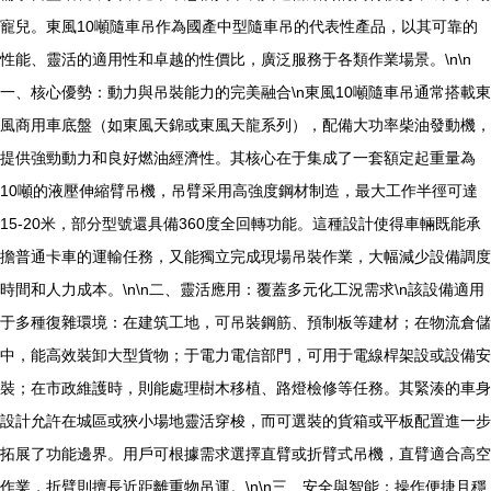
寵兒。東風10噸隨車吊作為國產中型隨車吊的代表性產品，以其可靠的
性能、靈活的適用性和卓越的性價比，廣泛服務于各類作業場景。\n\n
一、核心優勢：動力與吊裝能力的完美融合\n東風10噸隨車吊通常搭載東
風商用車底盤（如東風天錦或東風天龍系列），配備大功率柴油發動機，
提供強勁動力和良好燃油經濟性。其核心在于集成了一套額定起重量為
10噸的液壓伸縮臂吊機，吊臂采用高強度鋼材制造，最大工作半徑可達
15-20米，部分型號還具備360度全回轉功能。這種設計使得車輛既能承
擔普通卡車的運輸任務，又能獨立完成現場吊裝作業，大幅減少設備調度
時間和人力成本。\n\n二、靈活應用：覆蓋多元化工況需求\n該設備適用
于多種復雜環境：在建筑工地，可吊裝鋼筋、預制板等建材；在物流倉儲
中，能高效裝卸大型貨物；于電力電信部門，可用于電線桿架設或設備安
裝；在市政維護時，則能處理樹木移植、路燈檢修等任務。其緊湊的車身
設計允許在城區或狹小場地靈活穿梭，而可選裝的貨箱或平板配置進一步
拓展了功能邊界。用戶可根據需求選擇直臂或折臂式吊機，直臂適合高空
作業，折臂則擅長近距離重物吊運。\n\n三、安全與智能：操作便捷且穩