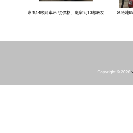
東風14噸隨車吊 從價格、廠家到10噸級功
延邊地區
率的全面解析
Copyright © 2026