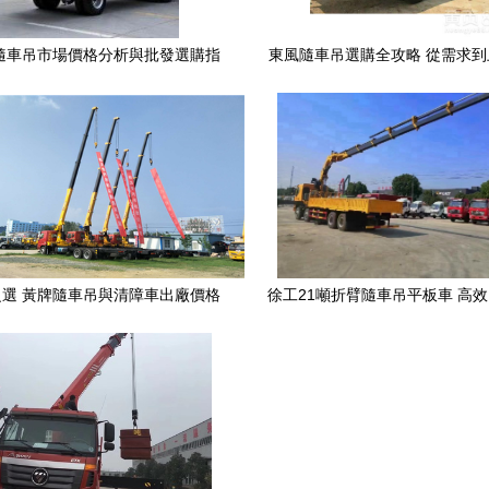
年隨車吊市場價格分析與批發選購指
東風隨車吊選購全攻略 從需求
南
整指南
選 黃牌隨車吊與清障車出廠價格
徐工21噸折臂隨車吊平板車 高
解析
車起重運輸解決方案