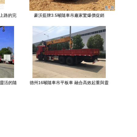
到上路的完
豪沃藍牌3.5噸隨車吊廠家驚爆價促銷
效靈活的隨
德州16噸隨車吊平板車 融合高效起重與靈
活運輸的工程利器