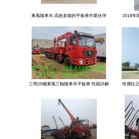
東風隨車吊 高效多能的平板車作業伙伴
2018
三明25噸東風三軸隨車吊平板車 性能詳解
性價比之
與廠家聯系方式